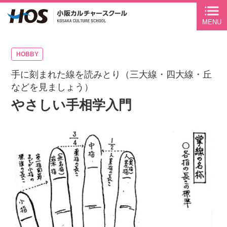
ページ内を移動するためのリンクです。
MENU
サイト内の主なカテゴリメニューへ移動します
このページの本文へ移動します
HOBBY
手に刻まれた線を読みとり（三大線・四大線・丘
などを見ましょう）
やさしい手相学入門