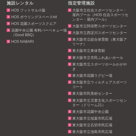
施設レンタル
指定管理施設
HOS フットサル小阪
大阪市立住吉スポーツセンター・
屋内プール（HOS 住吉スポーツセ
HOS ボウリングスペースhit
ンター・屋内プール）
HOS 花園スポーツスクエア
大阪市立阿倍野スポーツセンター
花園中央公園 有料バーベキュー場
大阪市立西淀川スポーツセンター
（Good BBQ）
東大阪市立総合体育館（東大阪ア
HOS NABARI
リーナ）
東大阪市立東体育館
東大阪市立市民ふれあいホール
東大阪市立スポーツホールかがや
き
東大阪市花園ラグビー場
東大阪市立ウィルチェアスポーツ
コート
東大阪市民美術センター
東大阪市立児童文化スポーツセン
ター（ドリーム21）
東大阪市花園中央公園
東大阪市立稲葉市民広場
東大阪市立石切市民広場
東大阪市立池島市民広場